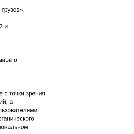
 грузов»,
й и
ывов о
 с точки зрения
ий, а
льзователями.
ганического
гиональном