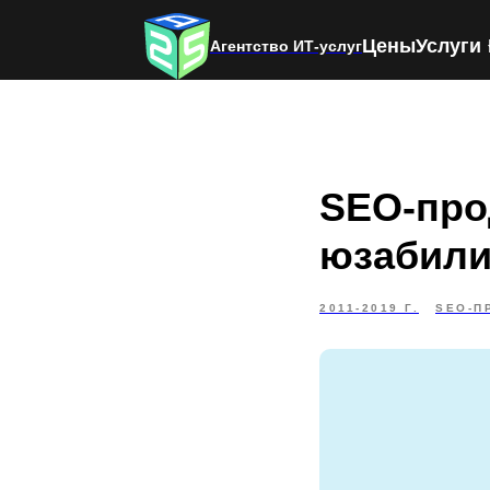
Цены
Услуги
Агентство ИТ-услуг
SEO-про
юзабили
2011-2019 Г.
SEO-П