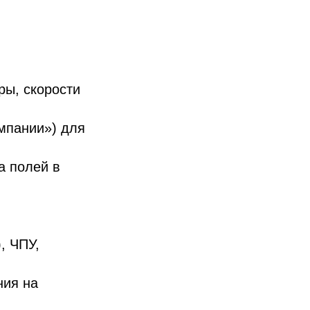
ры, скорости
мпании») для
а полей в
, ЧПУ,
ния на