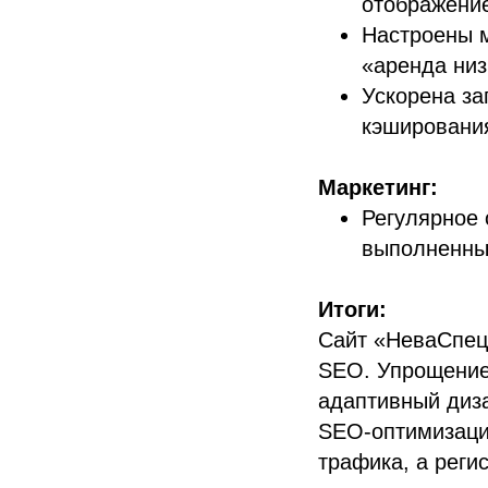
отображение
Настроены м
«аренда низ
Ускорена за
кэшировани
Маркетинг:
Регулярное 
выполненны
Итоги:
Сайт «НеваСпецТ
SEO. Упрощение
адаптивный диз
SEO-оптимизаци
трафика, а реги