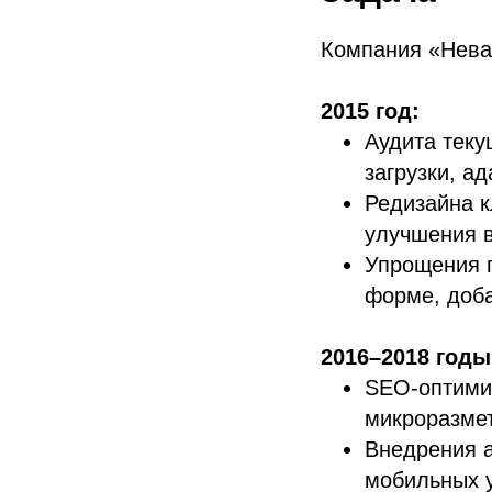
Компания «Нева
2015 год:
Аудита теку
загрузки, а
Редизайна к
улучшения в
Упрощения п
форме, доба
2016–2018 годы
SEO-оптимиз
микроразмет
Внедрения а
мобильных у