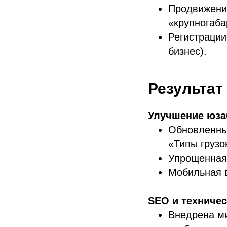
Продвижения
«крупногаба
Регистрации
бизнес).
Результат
Улучшение юзаб
Обновленный
«Типы грузо
Упрощенная 
Мобильная в
SEO и техничес
Внедрена ми