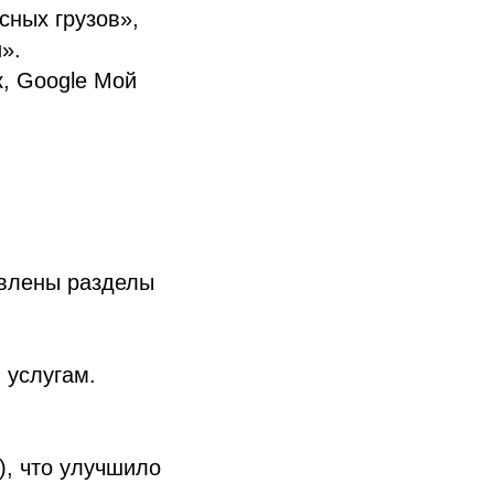
сных грузов»,
».
к, Google Мой
авлены разделы
 услугам.
), что улучшило