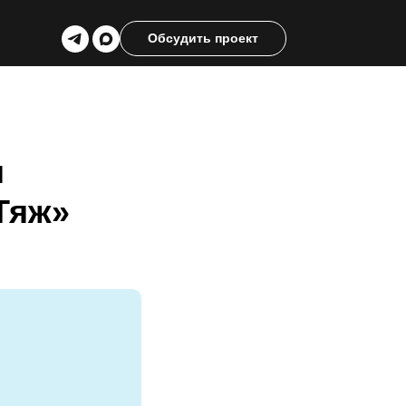
Обсудить проект
я
Тяж»