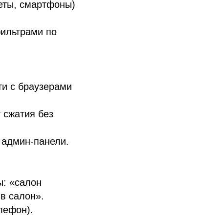
еты, смартфоны)
фильтрами по
и с браузерами
 сжатия без
 админ-панели.
ы: «салон
в салон».
лефон).