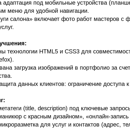
а адаптация под мобильные устройства (планш
ым меню для удобной навигации.
уги салона» включает фото работ мастеров с 
слуг.
лучшения:
ны технологии HTML5 и CSS3 для совместимост
efox).
ана загрузка изображений в портфолио за счет
ства.
ащита данных клиентов: ограничение доступа к
г:
татеги (title, description) под ключевые запрос
маникюр с красным дизайном», «онлайн-запись 
икроразметка для услуг и контактов (адрес, те