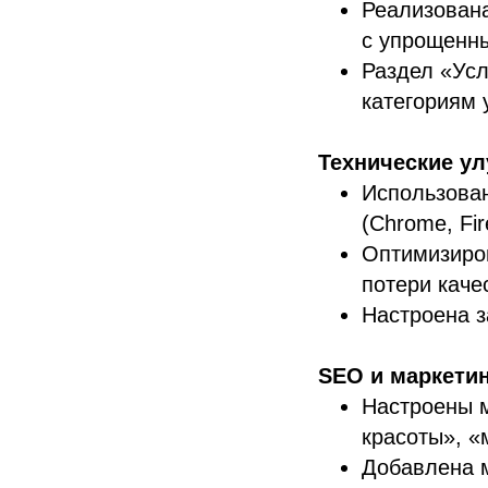
Реализован
с упрощенн
Раздел «Усл
категориям у
Технические у
Использова
(Chrome, Fir
Оптимизиров
потери каче
Настроена з
SEO и маркетин
Настроены ме
красоты», «
Добавлена м