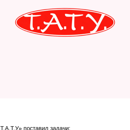
Т.А.Т.У» поставил задачи: