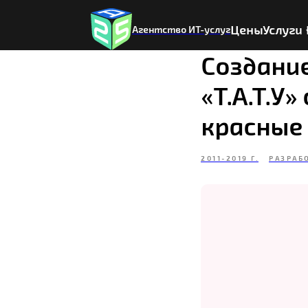
Цены
Услуги
Агентство ИТ-услуг
Создани
«Т.А.Т.У
красные
2011-2019 Г.
РАЗРАБ