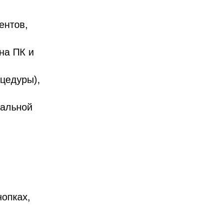
ентов,
на ПК и
оцедуры),
кальной
нопках,