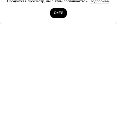
Продолжая просмотр, вы с этим соглашаетесь.
Подробнее
.
Готовы помочь!
ОКЕЙ
Контакты А25
ООО «А25.РУ»
Санкт-Петербург, Новорощинская ул., д. 4, оф.
934−2, БЦ «Собрание», ст. метро Электросила