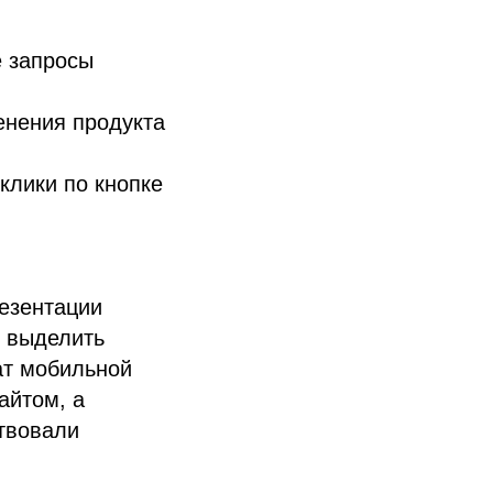
е запросы
енения продукта
клики по кнопке
резентации
л выделить
ат мобильной
айтом, а
ствовали