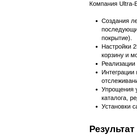
Компания Ultra-
Создания ле
последующи
покрытие).
Настройки 2
корзину и м
Реализации 
Интеграции 
отслеживан
Упрощения у
каталога, р
Установки с
Результат