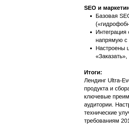
SEO и маркетин
Базовая SEO
(«гидрофобн
Интеграция 
напрямую с 
Настроены ц
«Заказать»,
Итоги:
Лендинг Ultra-E
продукта и сбо
ключевые преим
аудитории. Наст
технические улу
требованиям 201