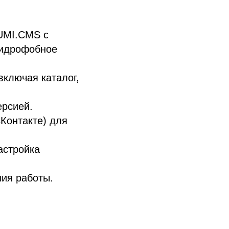
 UMI.CMS с
гидрофобное
включая каталог,
ерсией.
ВКонтакте) для
астройка
ния работы.