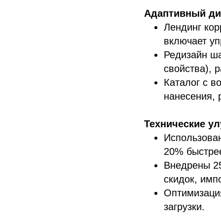
Адаптивный ди
Лендинг кор
включает уп
Редизайн ша
свойства), 
Каталог с в
нанесения, 
Технические у
Использован
20% быстрее
Внедрены 25
скидок, имп
Оптимизация
загрузки.