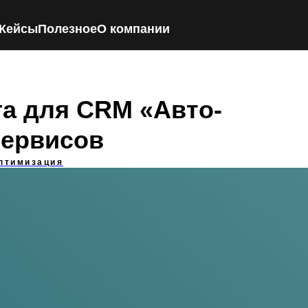
Кейсы
Полезное
О компании
га для CRM «Авто-
осервисов
оптимизация