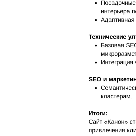
Посадочные
интерьера п
Адаптивная 
Технические у
Базовая SEO
микроразмет
Интеграция 
SEO и маркетин
Семантическ
кластерам.
Итоги:
Сайт «Канон» с
привлечения кл