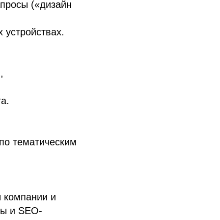
просы («дизайн
 устройствах.
,
а.
по тематическим
 компании и
цы и SEO-