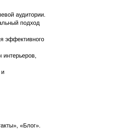
левой аудитории.
альный подход
ля эффективного
н интерьеров,
 и
акты», «Блог».