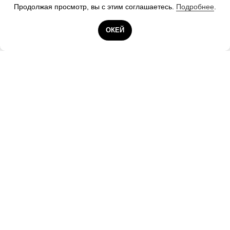
Продолжая просмотр, вы с этим соглашаетесь.
Подробнее
.
Готовы помочь!
ОКЕЙ
Контакты А25
ООО «А25.РУ»
Санкт-Петербург, Новорощинская ул., д. 4, оф.
934−2, БЦ «Собрание», ст. метро Электросила