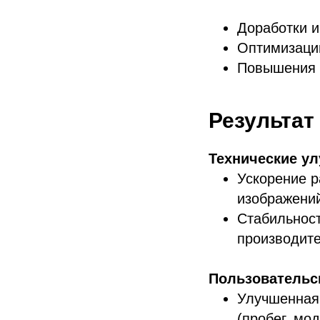
Доработки и
Оптимизации
Повышения у
Результат
Технические у
Ускорение р
изображени
Стабильност
производите
Пользовательс
Улучшенная 
(пробег, мод