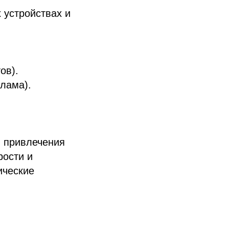
 устройствах и
ов).
клама).
 привлечения
рости и
ические