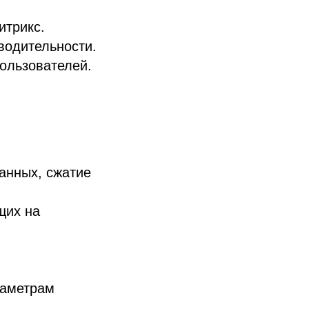
итрикс.
водительности.
ользователей.
анных, сжатие
щих на
раметрам